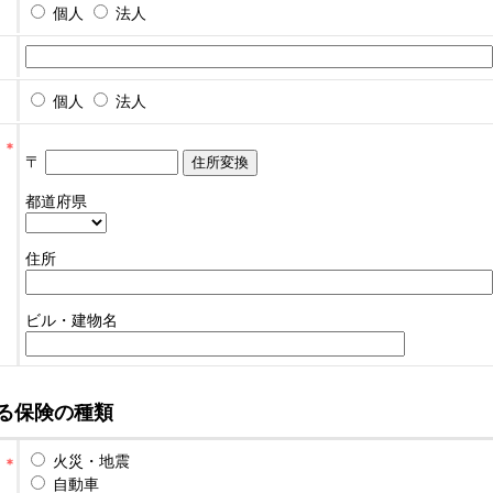
個人
法人
個人
法人
〒
都道府県
住所
ビル・建物名
る保険の種類
火災・地震
自動車